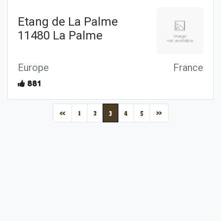
Etang de La Palme
11480 La Palme
Europe
France
881
(current)
«
1
2
3
4
5
»